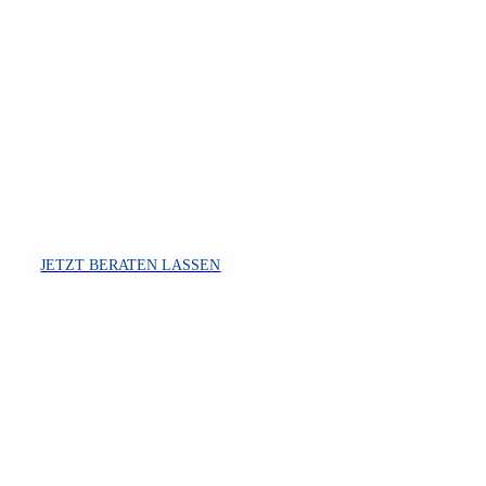
Starten Sie jetzt Ihr Immobilienprojekt in Hannover.
Erfahren Sie mehr über unsere Werte und Expertise.
JETZT BERATEN LASSEN