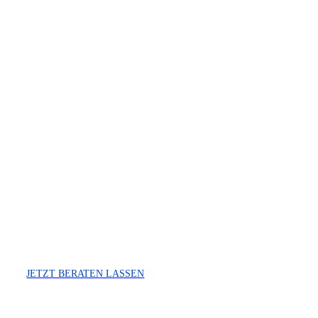
Starten Sie jetzt Ihr Immobilienprojekt in Hannover.
Erfahren Sie mehr über unsere Werte und Expertise.
JETZT BERATEN LASSEN