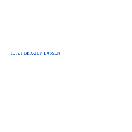
Starten Sie jetzt Ihr Immobilienprojekt in Hannover.
Erfahren Sie mehr über unsere Werte und Expertise.
JETZT BERATEN LASSEN